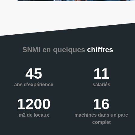
SNMI en quelques
chiffres
45
11
ans d’expérience
salariés
1200
16
m2 de locaux
machines dans un parc
complet