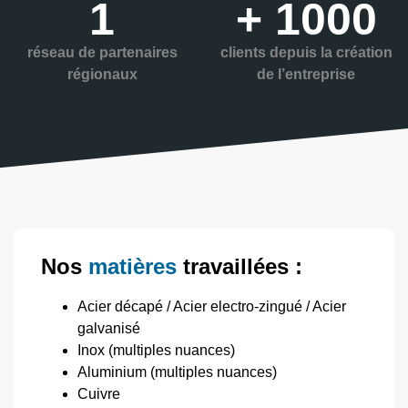
1
+ 1000
réseau de partenaires
clients depuis la création
régionaux
de l’entreprise
Nos
matières
travaillées :
Acier décapé / Acier electro-zingué / Acier
galvanisé
Inox (multiples nuances)
Aluminium (multiples nuances)
Cuivre